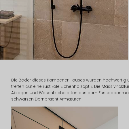
Die Bäder dieses Kampener Hauses wurden hochwertig um
treffen auf eine rustikale Eichenholzoptik. Die Massivhol
Ablagen und Waschtischplatten aus dem Fussbodenmateria
schwarzen Dornbracht Armaturen.